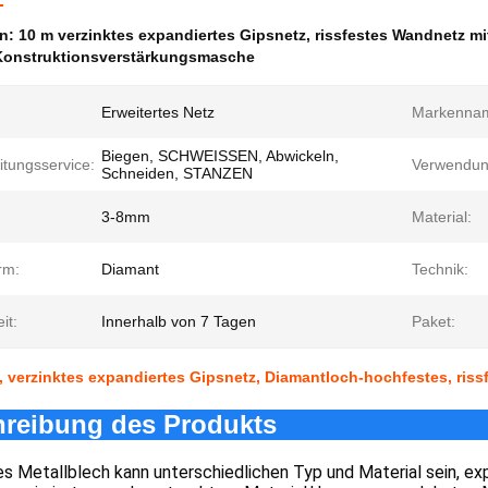
en:
10 m verzinktes expandiertes Gipsnetz
,
rissfestes Wandnetz m
Konstruktionsverstärkungsmasche
Erweitertes Netz
Markenna
Biegen, SCHWEISSEN, Abwickeln,
itungsservice:
Verwendun
Schneiden, STANZEN
3-8mm
Material:
rm:
Diamant
Technik:
it:
Innerhalb von 7 Tagen
Paket:
 verzinktes expandiertes Gipsnetz, Diamantloch-hochfestes, ris
reibung des Produkts
s Metallblech kann unterschiedlichen Typ und Material sein, ex