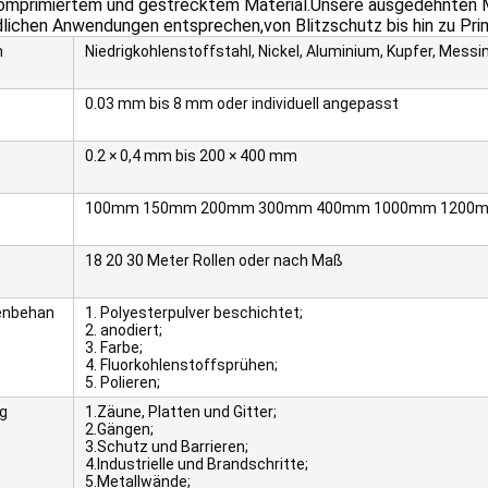
komprimiertem und gestrecktem Material.Unsere ausgedehnten Met
dlichen Anwendungen entsprechen,von Blitzschutz bis hin zu Pri
n
Niedrigkohlenstoffstahl, Nickel, Aluminium, Kupfer, Mes
0.03 mm bis 8 mm oder individuell angepasst
0.2 × 0,4 mm bis 200 × 400 mm
100mm 150mm 200mm 300mm 400mm 1000mm 1200mm
18 20 30 Meter Rollen oder nach Maß
enbehan
1. Polyesterpulver beschichtet;
2. anodiert;
3. Farbe;
4. Fluorkohlenstoffsprühen;
5. Polieren;
g
1.Zäune, Platten und Gitter;
2.Gängen;
3.Schutz und Barrieren;
4.Industrielle und Brandschritte;
5.Metallwände;