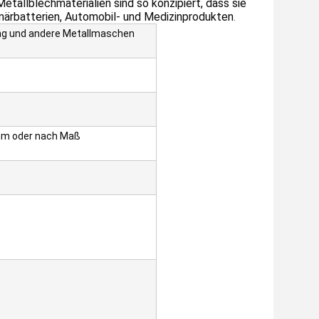
allblechmaterialien sind so konzipiert, dass sie
märbatterien, Automobil- und Medizinprodukten
.
sing und andere Metallmaschen
 oder nach Maß