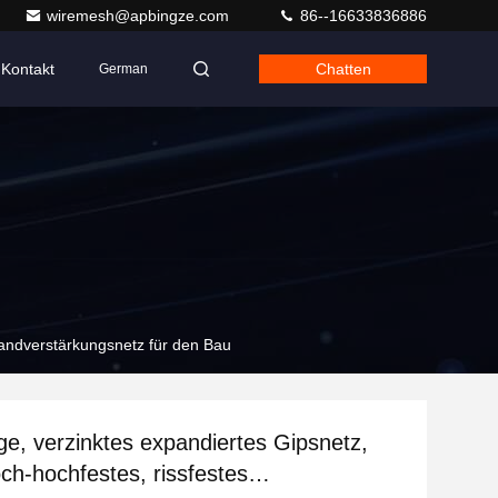
wiremesh@apbingze.com
86--16633836886
Kontakt
Chatten
German
Wandverstärkungsnetz für den Bau
e, verzinktes expandiertes Gipsnetz,
ch-hochfestes, rissfestes