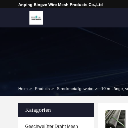
Anping Bingze Wire Mesh Products Co.,Ltd
Heim
>
Produits
>
Streckmetallgewebe
>
10 m Länge, ve
Katagorien
Geschweißter Draht Mesh