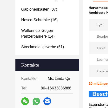
Hervorheb
Gabionenkasten
(37)
hochfeste 
Hesco-Schranke
(16)
Typ:
Wellennetz Gegen
Panzerbarriere
(14)
Bearbe
Streckmetallgewebe
(61)
Dicke:
Lochfo
Kontakte
Lieferze
Kontakte:
Ms. Linda Qin
10 m Länge,
Tel:
86--16633836886
Besch
Expandierte