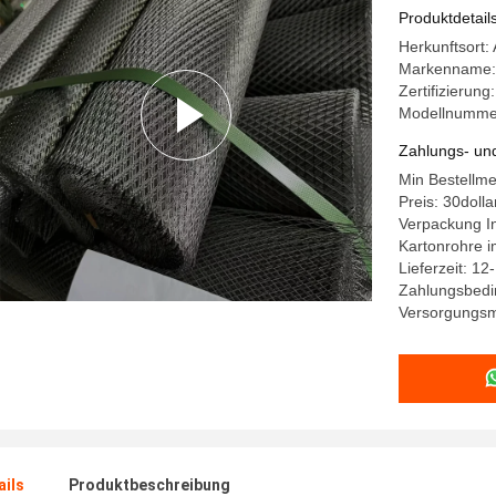
Wandvers
Produktdetail
Herkunftsort:
Markenname:
Zertifizierun
Modellnumme
Zahlungs- un
Min Bestellme
Preis: 30dolla
Verpackung In
Kartonrohre i
Lieferzeit: 12
Zahlungsbedi
Versorgungsma
ails
Produktbeschreibung