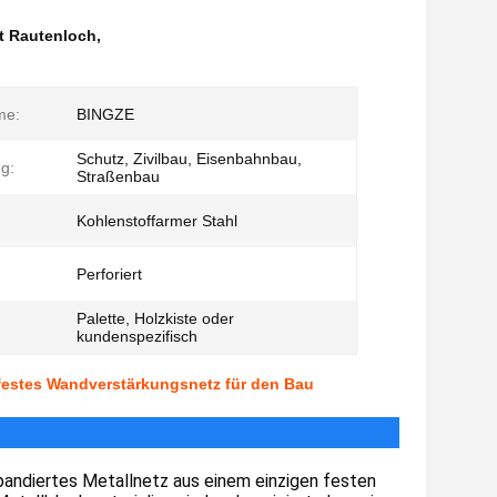
it Rautenloch
,
me:
BINGZE
Schutz, Zivilbau, Eisenbahnbau,
g:
Straßenbau
Kohlenstoffarmer Stahl
Perforiert
Palette, Holzkiste oder
kundenspezifisch
sfestes Wandverstärkungsnetz für den Bau
pandiertes Metallnetz aus einem einzigen festen