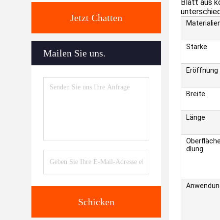
Blatt aus 
unterschie
Jetzt Chatten
Materialie
Stärke
Mailen Sie uns.
Eröffnung
Breite
Länge
Oberfläch
dlung
Anwendun
Schicken