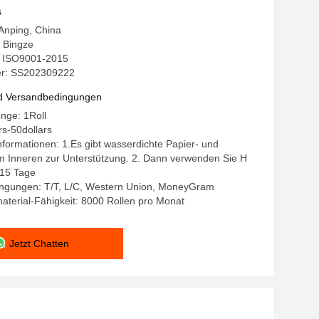
tärkungsnetz für den Bau
s
 Anping, China
 Bingze
g: ISO9001-2015
r: SS202309222
d Versandbedingungen
nge: 1Roll
rs-50dollars
formationen: 1.Es gibt wasserdichte Papier- und
m Inneren zur Unterstützung. 2. Dann verwenden Sie H
-15 Tage
ngungen: T/T, L/C, Western Union, MoneyGram
terial-Fähigkeit: 8000 Rollen pro Monat
Jetzt Chatten