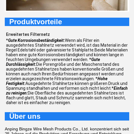
Produktvorteile
Erweitertes Filternetz
*
Gute Korrosionsbeständigkeit:
Wenn als Filter ein
ausgedehntes Stahlnetz verwendet wird, ist das Material in der
Regel Edelstahl oder galvanisierte Stahlplatte.Beide Materialien
haben eine gute Korrosionsbeständigkeit und können lange in
feuchten Umgebungen verwendet werden. *
Gute
Durchlässigkeit:
Die Porengröße und der Maschenstand des
ausgedehnten Stahlnetzes haben konventionelle Größen und
können auch nach Ihren Bedürfnissen angepasst werden.und
erzielen ausgezeichnete Filtrationswirkungen. *
Hohe
Festigkeit:
Ausgedehnte Stahlnetze können größeren Druck und
Spannung standhalten und verformen sich nicht leicht.*
Einfach
zu reinigen:
Die Oberfläche des ausgedehnten Stahlnetzes ist
flach und glatt, Staub und Schmutz sammeln sich nicht leicht,
daher ist es einfacher zu reinigen.
Über uns
Anping Bingze Wire Mesh Products Co., Ltd. konzentriert sich seit
25 Jahren auf die Produktion und Forschung und Entwicklung