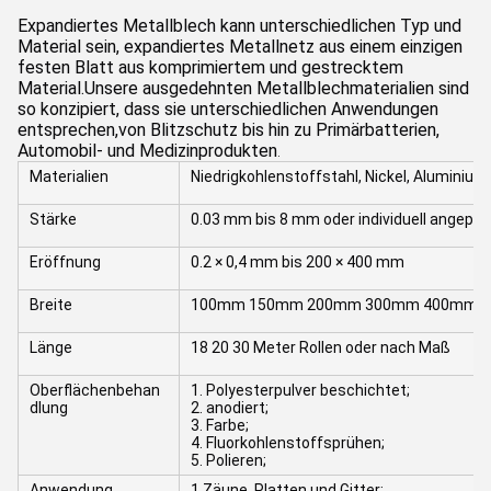
Expandiertes Metallblech kann unterschiedlichen Typ und
Material sein, expandiertes Metallnetz aus einem einzigen
festen Blatt aus komprimiertem und gestrecktem
Material.Unsere ausgedehnten Metallblechmaterialien sind
so konzipiert, dass sie unterschiedlichen Anwendungen
entsprechen,von Blitzschutz bis hin zu Primärbatterien,
Automobil- und Medizinprodukten
.
Materialien
Niedrigkohlenstoffstahl, Nickel, Aluminiu
Stärke
0.03 mm bis 8 mm oder individuell angepa
Eröffnung
0.2 × 0,4 mm bis 200 × 400 mm
Breite
100mm 150mm 200mm 300mm 400mm 10
Länge
18 20 30 Meter Rollen oder nach Maß
Oberflächenbehan
1. Polyesterpulver beschichtet;
dlung
2. anodiert;
3. Farbe;
4. Fluorkohlenstoffsprühen;
5. Polieren;
Anwendung
1.Zäune, Platten und Gitter;