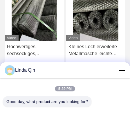
Video
Video
Kleines Loch erweiterte
Aluminium-Diamantgitter-
Metallmasche leichte
Streckmetallbleche,
Stahl erweiterte Metall
Aluminium-Streckgitter-
Diamantmasche
Deckendekoration für
Linda Qin
Jetzt Chatten
Jetzt Chatten
Bürogebäude und
Fitnessstudios
5:29 PM
Good day, what product are you looking for?
Anping Bingze Wire Mesh Products Co.,Ltd
wiremesh@apbingze.com