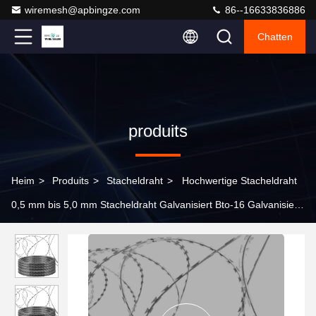
wiremesh@apbingze.com
86--16633836886
Chatten
produits
Heim
>
Produits
>
Stacheldraht
>
Hochwertige Stacheldraht
0,5 mm bis 5,0 mm Stacheldraht Galvanisiert Bto-16 Galvanisiert
Stacheldraht Schutz