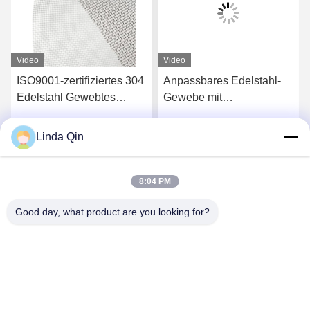
Video
Video
4
Anpassbares Edelstahl-
20-400 Mikron 304 316
Gewebe mit
Edelstahl Gewebtes
Leinwandbindung und
Drahtgitter
Alkalibeständigkeit
Korrosionsschutz
Linda Qin
Jetzt Chatten
Jetzt Chatten
Filtertuch
8:04 PM
Good day, what product are you looking for?
Anping Bingze Wire Mesh Products Co.,Ltd
wiremesh@apbingze.com
86--16633836886