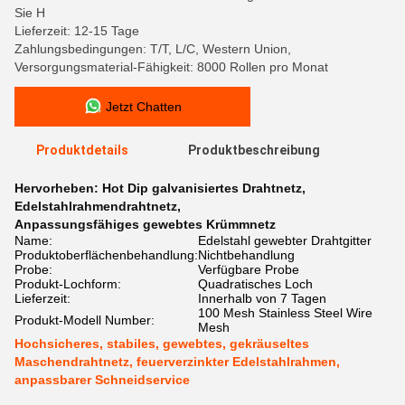
Sie H
Lieferzeit: 12-15 Tage
Zahlungsbedingungen: T/T, L/C, Western Union,
Versorgungsmaterial-Fähigkeit: 8000 Rollen pro Monat
Jetzt Chatten
Produktdetails
Produktbeschreibung
Hervorheben:
Hot Dip galvanisiertes Drahtnetz
,
Edelstahlrahmendrahtnetz
,
Anpassungsfähiges gewebtes Krümmnetz
Name:
Edelstahl gewebter Drahtgitter
Produktoberflächenbehandlung:
Nichtbehandlung
Probe:
Verfügbare Probe
Produkt-Lochform:
Quadratisches Loch
Lieferzeit:
Innerhalb von 7 Tagen
100 Mesh Stainless Steel Wire
Produkt-Modell Number:
Mesh
Hochsicheres, stabiles, gewebtes, gekräuseltes
Maschendrahtnetz, feuerverzinkter Edelstahlrahmen,
anpassbarer Schneidservice