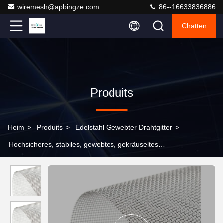
wiremesh@apbingze.com
86--16633836886
Chatten
Produits
Heim
>
Produits
>
Edelstahl Gewebter Drahtgitter
>
Hochsicheres, stabiles, gewebtes, gekräuseltes
Maschendrahtnetz, feuerverzinkter Edelstahlrahmen,
anpassbarer Schneidservice