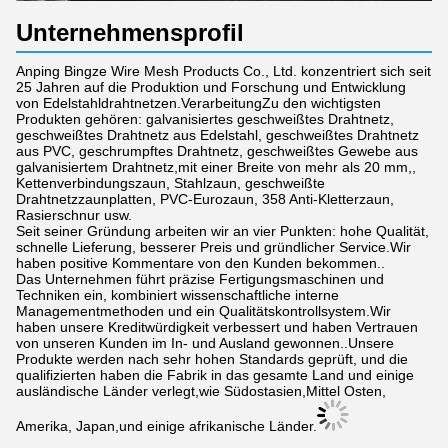
Unternehmensprofil
Anping Bingze Wire Mesh Products Co., Ltd. konzentriert sich seit
25 Jahren auf die Produktion und Forschung und Entwicklung
von Edelstahldrahtnetzen.VerarbeitungZu den wichtigsten
Produkten gehören: galvanisiertes geschweißtes Drahtnetz,
geschweißtes Drahtnetz aus Edelstahl, geschweißtes Drahtnetz
aus PVC, geschrumpftes Drahtnetz, geschweißtes Gewebe aus
galvanisiertem Drahtnetz,mit einer Breite von mehr als 20 mm,,
Kettenverbindungszaun, Stahlzaun, geschweißte
Drahtnetzzaunplatten, PVC-Eurozaun, 358 Anti-Kletterzaun,
Rasierschnur usw.
Seit seiner Gründung arbeiten wir an vier Punkten: hohe Qualität,
schnelle Lieferung, besserer Preis und gründlicher Service.Wir
haben positive Kommentare von den Kunden bekommen..
Das Unternehmen führt präzise Fertigungsmaschinen und
Techniken ein, kombiniert wissenschaftliche interne
Managementmethoden und ein Qualitätskontrollsystem.Wir
haben unsere Kreditwürdigkeit verbessert und haben Vertrauen
von unseren Kunden im In- und Ausland gewonnen..Unsere
Produkte werden nach sehr hohen Standards geprüft, und die
qualifizierten haben die Fabrik in das gesamte Land und einige
ausländische Länder verlegt,wie Südostasien,Mittel Osten,
Amerika, Japan,und einige afrikanische Länder.