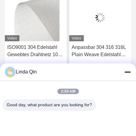
Video
Video
04 Edelstahl
Anpassbar 304 316 316L
20-400 Mikro
Drahtnetz 100
Plain Weave Edelstahl
Edelstahl Ge
n Wasseröl Sieb
Wire Mesh
Stoff Korrosi
Alkaliwiderstand
Linda Qin
etzt Chatten
Jetzt Chatten
Jetzt
2:59 AM
Good day, what product are you looking for?
Anping Bingze Wire Mesh Products Co.,Ltd
wiremesh@apbingze.com