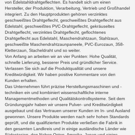
von Edelstahldrahtgeflechten. Es handelt sich um einen
Hersteller, der Produktion, Verarbeitung, Vertrieb und Großhandel
integriert. Zu den Hauptprodukten gehören verzinktes
geschweißtes Drahtgeflecht, geschweißtes Drahtgeflecht aus
Edelstahl, geschweißtes PVC-Drahtgeflecht, gekräuseltes
Drahtgeflecht, verzinktes Drahtgeflecht, geflochtenes
Drahtgeflecht aus Edelstahl, Maschendrahtzaun, Stahlzaun,
geschweißte Maschendrahtzaunpaneele, PVC-Eurozaun, 358-
Kletterzaun, Stacheldraht und so weiter.
Von Anfang an arbeiten wir an vier Punkten: Hohe Qualität,
schnelle Lieferung, besserer Preis und gründlicher Service.
Verlassen Sie sich auf die Produktqualität und unsere
Kreditwürdigkeit. Wir haben positive Kommentare von den
Kunden erhalten.
Das Unternehmen führt präzise Herstellungsmaschinen und -
techniken ein und kombiniert wissenschaftliche interne
Managementmethoden und Qualitätskontrollsysteme. Seit dem
Gründungsjahr haben wir unsere Pulver- und Kreditwürdigkeit
ausgebaut und das Vertrauen unserer Kunden im In- und Ausland
gewonnen. Unsere Produkte werden nach sehr hohen Standards
geprüft, und die qualifizierten Produkte verließen die Fabrik in
den gesamten Landkreis und in einige ausländische Länder wie
Südostasien, den Nahen Osten, Amerika, Japan und einige