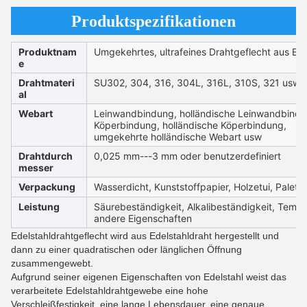
Produktspezifikationen
Produktnam
Umgekehrtes, ultrafeines Drahtgeflecht aus Ed
e
Drahtmateri
SU302, 304, 316, 304L, 316L, 310S, 321 usw
al
Webart
Leinwandbindung, holländische Leinwandbindu
Köperbindung, holländische Köperbindung,
umgekehrte holländische Webart usw
Drahtdurch
0,025 mm---3 mm oder benutzerdefiniert
messer
Verpackung
Wasserdicht, Kunststoffpapier, Holzetui, Palette
Leistung
Säurebeständigkeit, Alkalibeständigkeit, Tempe
andere Eigenschaften
Edelstahldrahtgeflecht wird aus Edelstahldraht hergestellt und
dann zu einer quadratischen oder länglichen Öffnung
zusammengewebt.
Aufgrund seiner eigenen Eigenschaften von Edelstahl weist das
verarbeitete Edelstahldrahtgewebe eine hohe
Verschleißfestigkeit, eine lange Lebensdauer, eine genaue