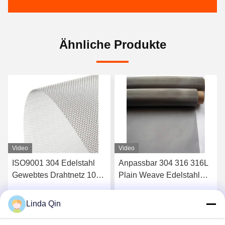
Ähnliche Produkte
Video
Video
Anpassbar 304 316 316L
20-400 Mikron 304 316
Plain Weave Edelstahl
Edelstahl Gewebt Draht
Wire Mesh
Stoff Korrosionsschutz
Alkaliwiderstand
Linda Qin
Jetzt Chatten
Jetzt Chatten