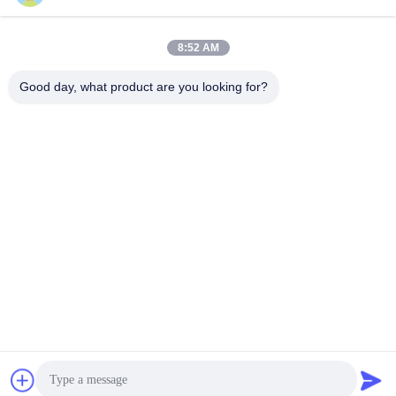
Jetzt Chatten
Jetzt Chatten
Filtertuch
8:52 AM
Good day, what product are you looking for?
Anping Bingze Wire Mesh Products Co.,Ltd
wiremesh@apbingze.com
86--16633836886
Nr. 16 Weiyi Road, Bezirk Anping, Stadt Hengshui, Provinz
Hebei, China
China Gute Qualität Geschweißter Draht Mesh Panels
Lieferant. Copyright © 2023-2026 Anping Bingze Wire Mesh
Products Co.,Ltd Alle Rechte vorbehalten.