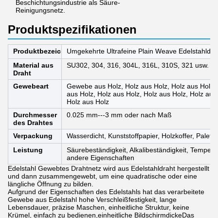
Beschichtungsindustrie als Säure-
Reinigungsnetz.
Produktspezifikationen
Produktbezeichnung
Umgekehrte Ultrafeine Plain Weave Edelstahldra
Material aus
SU302, 304, 316, 304L, 316L, 310S, 321 usw.
Draht
Gewebeart
Gewebe aus Holz, Holz aus Holz, Holz aus Holz,
aus Holz, Holz aus Holz, Holz aus Holz, Holz aus
Holz aus Holz
Durchmesser
0.025 mm---3 mm oder nach Maß
des Drahtes
Verpackung
Wasserdicht, Kunststoffpapier, Holzkoffer, Palette
Leistung
Säurebeständigkeit, Alkalibeständigkeit, Tempera
andere Eigenschaften
Edelstahl Gewebtes Drahtnetz wird aus Edelstahldraht hergestellt
und dann zusammengewebt, um eine quadratische oder eine
längliche Öffnung zu bilden.
Aufgrund der Eigenschaften des Edelstahls hat das verarbeitete
Gewebe aus Edelstahl hohe Verschleißfestigkeit, lange
Lebensdauer, präzise Maschen, einheitliche Struktur, keine
Krümel, einfach zu bedienen,einheitliche BildschirmdickeDas