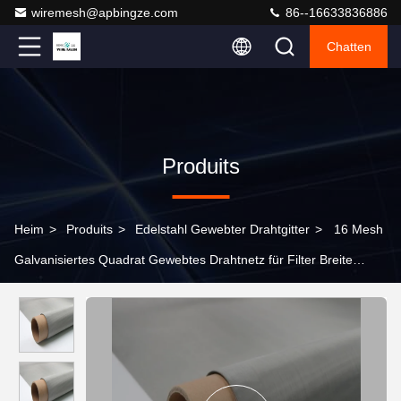
wiremesh@apbingze.com
86--16633836886
Chatten
Produits
Heim
>
Produits
>
Edelstahl Gewebter Drahtgitter
>
16 Mesh
Galvanisiertes Quadrat Gewebtes Drahtnetz für Filter Breite
0,914m 1m 1,2m 1,5m