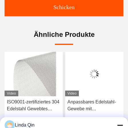
Schicken
Ähnliche Produkte
Video
Video
4
Anpassbares Edelstahl-
20-400 Mikron 304 316
Gewebe mit
Edelstahl Gewebtes
Leinwandbindung und
Drahtgitter
Alkalibeständigkeit
Korrosionsschutz
Linda Qin