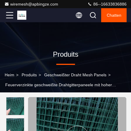
wiremesh@apbingze.com
86--16633836886
Chatten
Produits
Heim
>
Produits
>
Geschweißter Draht Mesh Panels
>
Feuerverzinkte geschweißte Drahtgitterpaneele mit hoher
Zugfestigkeit und PVC-beschichteter Oberfläche