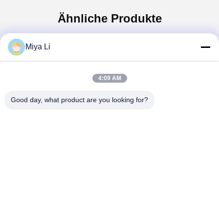
Ähnliche Produkte
Miya Li
4:09 AM
Good day, what product are you looking for?
Video
Video
Rostfreie feuerverzinkte
Oxidationsresistente, heiß
geschweißte
getauchte, galvanisierte,
Drahtgitterpaneele mit
geschweißte
PVC-Beschichtung für
Drahtnetzplatten mit
Jetzt Chatten
Jetzt Chatten
Zäune und Bauwesen
quadratischem Loch