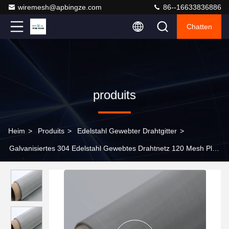
wiremesh@apbingze.com
86--16633836886
Chatten
produits
Heim
>
Produits
>
Edelstahl Gewebter Drahtgitter
>
Galvanisiertes 304 Edelstahl Gewebtes Drahtnetz 120 Mesh Plain
Weave Dekorationsbildschirm mit Biegen & Schweißen
Dienstleistungen