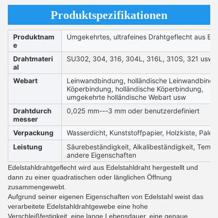
Produktspezifikationen
Produktnam
Umgekehrtes, ultrafeines Drahtgeflecht aus Ed
e
Drahtmateri
SU302, 304, 316, 304L, 316L, 310S, 321 usw
al
Webart
Leinwandbindung, holländische Leinwandbindu
Köperbindung, holländische Köperbindung,
umgekehrte holländische Webart usw
Drahtdurch
0,025 mm---3 mm oder benutzerdefiniert
messer
Verpackung
Wasserdicht, Kunststoffpapier, Holzkiste, Palet
Leistung
Säurebeständigkeit, Alkalibeständigkeit, Tempe
andere Eigenschaften
Edelstahldrahtgeflecht wird aus Edelstahldraht hergestellt und
dann zu einer quadratischen oder länglichen Öffnung
zusammengewebt.
Aufgrund seiner eigenen Eigenschaften von Edelstahl weist das
verarbeitete Edelstahldrahtgewebe eine hohe
Verschleißfestigkeit, eine lange Lebensdauer, eine genaue