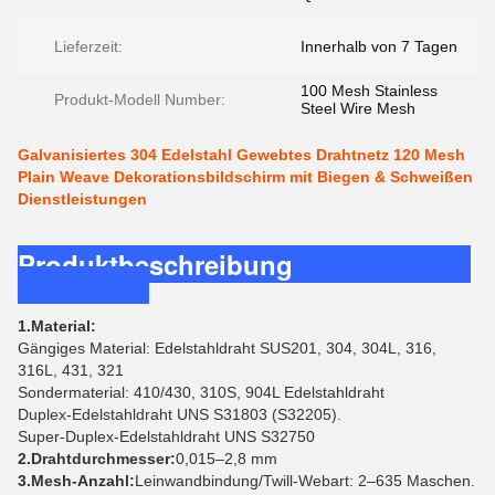
Lieferzeit:
Innerhalb von 7 Tagen
100 Mesh Stainless
Produkt-Modell Number:
Steel Wire Mesh
Galvanisiertes 304 Edelstahl Gewebtes Drahtnetz 120 Mesh
Plain Weave Dekorationsbildschirm mit Biegen & Schweißen
Dienstleistungen
Produktbeschreibung
1.Material:
Gängiges Material: Edelstahldraht SUS201, 304, 304L, 316,
316L, 431, 321
Sondermaterial: 410/430, 310S, 904L Edelstahldraht
Duplex-Edelstahldraht UNS S31803 (S32205).
Super-Duplex-Edelstahldraht UNS S32750
2.Drahtdurchmesser:
0,015–2,8 mm
3.Mesh-Anzahl:
Leinwandbindung/Twill-Webart: 2–635 Maschen.