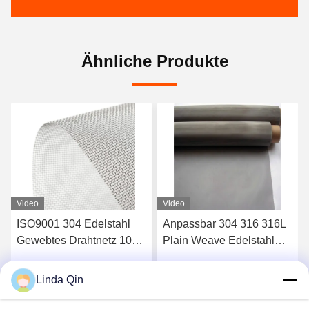
Ähnliche Produkte
Video
Video
Anpassbar 304 316 316L
20-400 Mikron 304 316
Plain Weave Edelstahl
Edelstahl Gewebt Draht
Wire Mesh
Stoff Korrosionsschutz
Alkaliwiderstand
Linda Qin
Jetzt Chatten
Jetzt Chatten