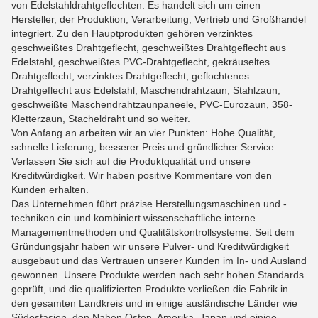
von Edelstahldrahtgeflechten. Es handelt sich um einen
Hersteller, der Produktion, Verarbeitung, Vertrieb und Großhandel
integriert. Zu den Hauptprodukten gehören verzinktes
geschweißtes Drahtgeflecht, geschweißtes Drahtgeflecht aus
Edelstahl, geschweißtes PVC-Drahtgeflecht, gekräuseltes
Drahtgeflecht, verzinktes Drahtgeflecht, geflochtenes
Drahtgeflecht aus Edelstahl, Maschendrahtzaun, Stahlzaun,
geschweißte Maschendrahtzaunpaneele, PVC-Eurozaun, 358-
Kletterzaun, Stacheldraht und so weiter.
Von Anfang an arbeiten wir an vier Punkten: Hohe Qualität,
schnelle Lieferung, besserer Preis und gründlicher Service.
Verlassen Sie sich auf die Produktqualität und unsere
Kreditwürdigkeit. Wir haben positive Kommentare von den
Kunden erhalten.
Das Unternehmen führt präzise Herstellungsmaschinen und -
techniken ein und kombiniert wissenschaftliche interne
Managementmethoden und Qualitätskontrollsysteme. Seit dem
Gründungsjahr haben wir unsere Pulver- und Kreditwürdigkeit
ausgebaut und das Vertrauen unserer Kunden im In- und Ausland
gewonnen. Unsere Produkte werden nach sehr hohen Standards
geprüft, und die qualifizierten Produkte verließen die Fabrik in
den gesamten Landkreis und in einige ausländische Länder wie
Südostasien, den Nahen Osten, Amerika, Japan und einige