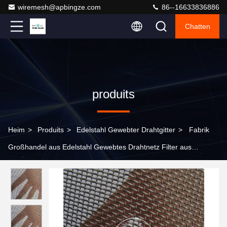
wiremesh@apbingze.com
86--16633836886
Chatten
produits
Heim
>
Produits
>
Edelstahl Gewebter Drahtgitter
>
Fabrik
Großhandel aus Edelstahl Gewebtes Drahtnetz Filter aus
Edelstahl Drahtnetz Bildschirm