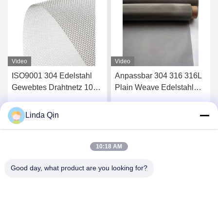
Video
Video
ISO9001 304 Edelstahl
Anpassbar 304 316 316L
Gewebtes Drahtnetz 100
Plain Weave Edelstahl
200 Mikron Wasseröl Sieb
Wire Mesh
Alkaliwiderstand
Linda Qin
Jetzt Chatten
Jetzt Chatten
10:18 AM
Good day, what product are you looking for?
Anping Bingze Wire Mesh Products Co.,Ltd
wiremesh@apbingze.com