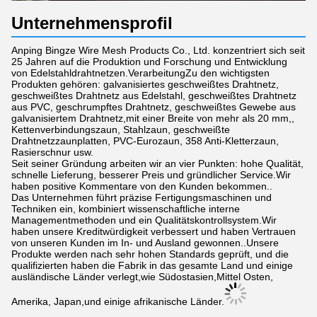
Unternehmensprofil
Anping Bingze Wire Mesh Products Co., Ltd. konzentriert sich seit
25 Jahren auf die Produktion und Forschung und Entwicklung
von Edelstahldrahtnetzen.VerarbeitungZu den wichtigsten
Produkten gehören: galvanisiertes geschweißtes Drahtnetz,
geschweißtes Drahtnetz aus Edelstahl, geschweißtes Drahtnetz
aus PVC, geschrumpftes Drahtnetz, geschweißtes Gewebe aus
galvanisiertem Drahtnetz,mit einer Breite von mehr als 20 mm,,
Kettenverbindungszaun, Stahlzaun, geschweißte
Drahtnetzzaunplatten, PVC-Eurozaun, 358 Anti-Kletterzaun,
Rasierschnur usw.
Seit seiner Gründung arbeiten wir an vier Punkten: hohe Qualität,
schnelle Lieferung, besserer Preis und gründlicher Service.Wir
haben positive Kommentare von den Kunden bekommen..
Das Unternehmen führt präzise Fertigungsmaschinen und
Techniken ein, kombiniert wissenschaftliche interne
Managementmethoden und ein Qualitätskontrollsystem.Wir
haben unsere Kreditwürdigkeit verbessert und haben Vertrauen
von unseren Kunden im In- und Ausland gewonnen..Unsere
Produkte werden nach sehr hohen Standards geprüft, und die
qualifizierten haben die Fabrik in das gesamte Land und einige
ausländische Länder verlegt,wie Südostasien,Mittel Osten,
Amerika, Japan,und einige afrikanische Länder.