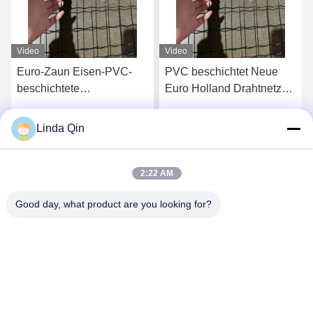
Video
Video
Euro-Zaun Eisen-PVC-
PVC beschichtet Neue
beschichtete
Euro Holland Drahtnetz
umweltfreundliche
Preis Geschweißtes
Gartendrahtgitterzaun für
Drahtnetz Zaun Anping
Linda Qin
Jetzt Chatten
Jetzt Chatten
den Schutz der Farm
Fabrik Kunststoff
beschichtet Drahtnetz
2:22 AM
Good day, what product are you looking for?
Anping Bingze Wire Mesh Products Co.,Ltd
wiremesh@apbingze.com
86--16633836886