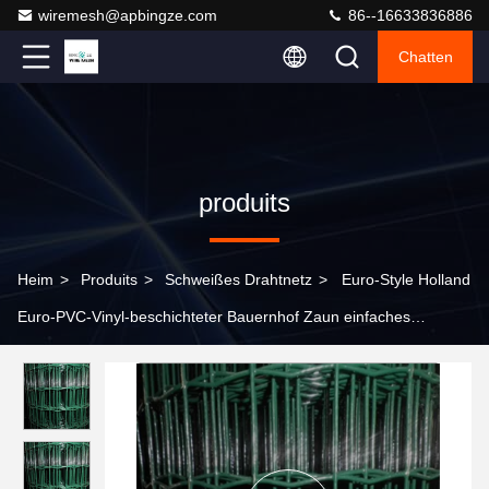
wiremesh@apbingze.com
86--16633836886
Chatten
produits
Heim
>
Produits
>
Schweißes Drahtnetz
>
Euro-Style Holland
Euro-PVC-Vinyl-beschichteter Bauernhof Zaun einfaches
Gewebe Schweißdrahtnetz