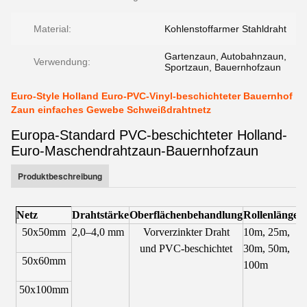
Material:
Kohlenstoffarmer Stahldraht
Gartenzaun, Autobahnzaun,
Verwendung:
Sportzaun, Bauernhofzaun
Euro-Style Holland Euro-PVC-Vinyl-beschichteter Bauernhof
Zaun einfaches Gewebe Schweißdrahtnetz
Europa-Standard PVC-beschichteter Holland-
Euro-Maschendrahtzaun-Bauernhofzaun
Produktbeschreibung
Netz
Drahtstärke
Oberflächenbehandlung
Rollenlänge
H
50x50mm
2,0–4,0 mm
Vorverzinkter Draht
10m, 25m,
1
und PVC-beschichtet
30m, 50m,
50x60mm
1
100m
50x100mm
1