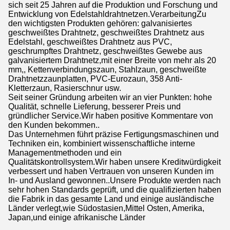
sich seit 25 Jahren auf die Produktion und Forschung und
Entwicklung von Edelstahldrahtnetzen.VerarbeitungZu
den wichtigsten Produkten gehören: galvanisiertes
geschweißtes Drahtnetz, geschweißtes Drahtnetz aus
Edelstahl, geschweißtes Drahtnetz aus PVC,
geschrumpftes Drahtnetz, geschweißtes Gewebe aus
galvanisiertem Drahtnetz,mit einer Breite von mehr als 20
mm,, Kettenverbindungszaun, Stahlzaun, geschweißte
Drahtnetzzaunplatten, PVC-Eurozaun, 358 Anti-
Kletterzaun, Rasierschnur usw.
Seit seiner Gründung arbeiten wir an vier Punkten: hohe
Qualität, schnelle Lieferung, besserer Preis und
gründlicher Service.Wir haben positive Kommentare von
den Kunden bekommen..
Das Unternehmen führt präzise Fertigungsmaschinen und
Techniken ein, kombiniert wissenschaftliche interne
Managementmethoden und ein
Qualitätskontrollsystem.Wir haben unsere Kreditwürdigkeit
verbessert und haben Vertrauen von unseren Kunden im
In- und Ausland gewonnen..Unsere Produkte werden nach
sehr hohen Standards geprüft, und die qualifizierten haben
die Fabrik in das gesamte Land und einige ausländische
Länder verlegt,wie Südostasien,Mittel Osten, Amerika,
Japan,und einige afrikanische Länder