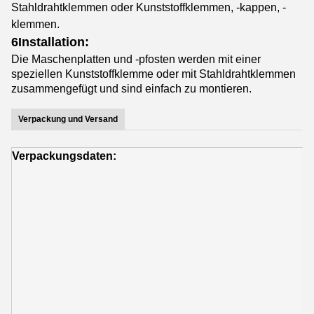
Stahldrahtklemmen oder Kunststoffklemmen, -kappen, -
klemmen.
6Installation:
Die Maschenplatten und -pfosten werden mit einer
speziellen Kunststoffklemme oder mit Stahldrahtklemmen
zusammengefügt und sind einfach zu montieren.
Verpackung und Versand
Verpackungsdaten:
V
v
S
w
S
O
K
L
T
L