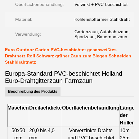
Oberflächenbehandlung:
Verzinkt + PVC-beschichtet
Material:
Kohlenstoffarmer Stahldraht
Gartenzaun, Autobahnzaun,
Verwendung:
Sportzaun, Bauernhofzaun
Euro Outdoor Garten PVC-beschichtet geschweißtes
Drahtnetz Roll Schwarz grüner Zaun zum Biegen Schneiden
Stahldrahtnetz
Europa-Standard PVC-beschichtet Holland
Euro-Drahtgitterzaun Farmzaun
Beschreibung des Produkts
Maschen
Dreifachdicke
Oberflächenbehandlung
Länge
der
Rollen
50x50
20,0 bis 4,0
Vorverzinkte Drähte
10m,
mm
mm
und PVC beschichtet
25m,