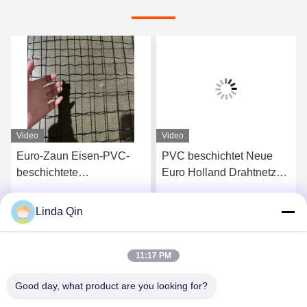
Video
Video
Euro-Zaun Eisen-PVC-
PVC beschichtet Neue
beschichtete
Euro Holland Drahtnetz
umweltfreundliche
Preis Geschweißtes
Gartendrahtgitterzaun für
Drahtnetz Zaun Anping
Linda Qin
Jetzt Chatten
Jetzt Chatten
den Schutz der Farm
Fabrik Kunststoff
beschichtet Drahtnetz
11:17 PM
Good day, what product are you looking for?