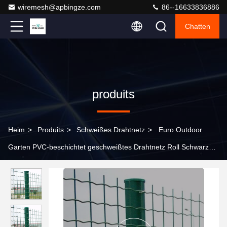
wiremesh@apbingze.com
86--16633836886
Chatten
produits
Heim
>
Produits
>
Schweißes Drahtnetz
>
Euro Outdoor
Garten PVC-beschichtet geschweißtes Drahtnetz Roll Schwarz
grüner Zaun zum Biegen Schneiden Stahldrahtnetz