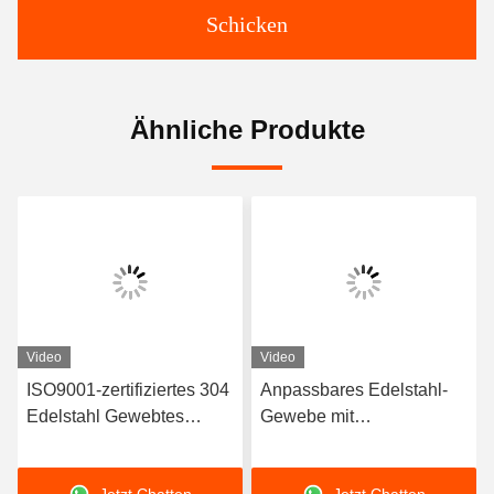
Schicken
Ähnliche Produkte
Video
Video
ISO9001-zertifiziertes 304
Anpassbares Edelstahl-
Edelstahl Gewebtes
Gewebe mit
Drahtnetz mit 100-200
Leinwandbindung und
Mikron
Alkalibeständigkeit