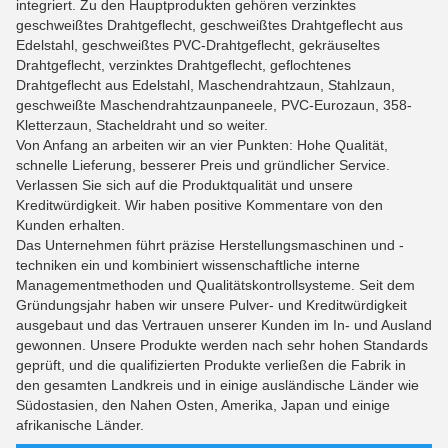
integriert. Zu den Hauptprodukten gehören verzinktes
geschweißtes Drahtgeflecht, geschweißtes Drahtgeflecht aus
Edelstahl, geschweißtes PVC-Drahtgeflecht, gekräuseltes
Drahtgeflecht, verzinktes Drahtgeflecht, geflochtenes
Drahtgeflecht aus Edelstahl, Maschendrahtzaun, Stahlzaun,
geschweißte Maschendrahtzaunpaneele, PVC-Eurozaun, 358-
Kletterzaun, Stacheldraht und so weiter.
Von Anfang an arbeiten wir an vier Punkten: Hohe Qualität,
schnelle Lieferung, besserer Preis und gründlicher Service.
Verlassen Sie sich auf die Produktqualität und unsere
Kreditwürdigkeit. Wir haben positive Kommentare von den
Kunden erhalten.
Das Unternehmen führt präzise Herstellungsmaschinen und -
techniken ein und kombiniert wissenschaftliche interne
Managementmethoden und Qualitätskontrollsysteme. Seit dem
Gründungsjahr haben wir unsere Pulver- und Kreditwürdigkeit
ausgebaut und das Vertrauen unserer Kunden im In- und Ausland
gewonnen. Unsere Produkte werden nach sehr hohen Standards
geprüft, und die qualifizierten Produkte verließen die Fabrik in
den gesamten Landkreis und in einige ausländische Länder wie
Südostasien, den Nahen Osten, Amerika, Japan und einige
afrikanische Länder.