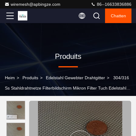
wiremesh@apbingze.com
86--16633836886
Chatten
Produits
Heim
>
Produits
>
Edelstahl Gewebter Drahtgitter
>
304/316
Ss Stahldrahtnetze Filterbildschirm Mikron Filter Tuch Edelstahl
Gewebtes Drahtnetz