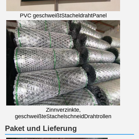
PVC geschweißt
Stacheldraht
Panel
Zinnverzinkte,
geschweißte
Stachelschneid
Drahtrollen
Paket und Lieferung