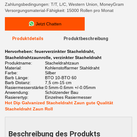
Zahlungsbedingungen: T/T, L/C, Western Union, MoneyGram
Versorgungsmaterial-Fähigkeit: 15000 Rollen pro Monat
Jetzt Chatten
Produktdetails
Produktbeschreibung
Hervorheben:
feuerverzinkter Stacheldraht
,
Stacheldrahtzaunrolle
,
verzinkter Stacheldraht
Produktname:
Stacheldrahtzaun
Material:
Kohlenstoffarmer Stahldraht
Farbe:
Silber
Barb Länge:
BTO 10-BTO 60
Barb Distanz:
7,5 cm-15 cm
Rasiermesserstärke:
0.5mm-0.6mm +/-0.05mm
Anwendung:
Schützender Bau
Rasierertyp:
Einzelnes Rasiermesser
Hot Dip Galvanized Stacheldraht Zaun gute Qualität
Stacheldraht Zaun Roll
Beschreibung des Produkts