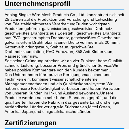
Unternehmensprofil
Anping Bingze Wire Mesh Products Co., Ltd. konzentriert sich seit
25 Jahren auf die Produktion und Forschung und Entwicklung
von Edelstahldrahtnetzen.VerarbeitungZu den wichtigsten
Produkten gehören: galvanisiertes geschweißtes Drahtnetz,
geschweißtes Drahtnetz aus Edelstahl, geschweißtes Drahtnetz
aus PVC, geschrumpftes Drahtnetz, geschweißtes Gewebe aus
galvanisiertem Drahtnetz,mit einer Breite von mehr als 20 mm,,
Kettenverbindungszaun, Stahlzaun, geschweißte
Drahtnetzzaunplatten, PVC-Eurozaun, 358 Anti-Kletterzaun,
Rasierschnur usw.
Seit seiner Gründung arbeiten wir an vier Punkten: hohe Qualität,
schnelle Lieferung, besserer Preis und gründlicher Service.Wir
haben positive Kommentare von den Kunden bekommen..
Das Unternehmen führt präzise Fertigungsmaschinen und
Techniken ein, kombiniert wissenschaftliche interne
Managementmethoden und ein Qualitätskontrollsystem.Wir
haben unsere Kreditwürdigkeit verbessert und haben Vertrauen
von unseren Kunden im In- und Ausland gewonnen..Unsere
Produkte werden nach sehr hohen Standards geprüft, und die
qualifizierten haben die Fabrik in das gesamte Land und einige
ausländische Länder verlegt,wie Südostasien,Mittel Osten,
Amerika, Japan,und einige afrikanische Länder.
Zertifizierungen