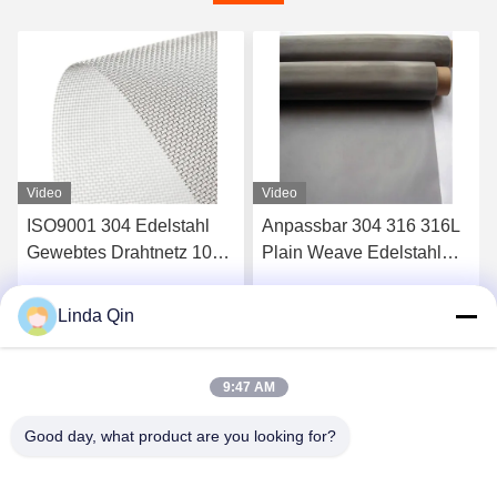
Video
Video
ISO9001 304 Edelstahl
Anpassbar 304 316 316L
Gewebtes Drahtnetz 100
Plain Weave Edelstahl
200 Mikron Wasseröl Sieb
Wire Mesh
Alkaliwiderstand
Linda Qin
Jetzt Chatten
Jetzt Chatten
9:47 AM
Good day, what product are you looking for?
Anping Bingze Wire Mesh Products Co.,Ltd