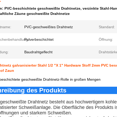
en:
PVC-beschichtete geschweißte Drahtnetze
,
verzinkte Stahl-Har
aftliche Zäune geschweißte Drahtnetze
tname:
PVC-geschweißtes Drahtnetz
Standard:
ächenbehandlung:
Pulverbeschichtet
Öffnung:
dung:
Baudrahtgeflecht
Drahtstärk
tnetz galvanisierter Stahl 1/2 "X 1" Hardware Stoff 2mm PVC bes
hof Zaun
eschichtete geschweißte Drahtnetz-Rolle in großen Mengen
reibung des Produkts
eschweißte Drahtnetz besteht aus hochwertigem kohlen
atisierter Schweißanlage. Die Oberfläche des Produkts 
ffnungen und starkem Schweißen.