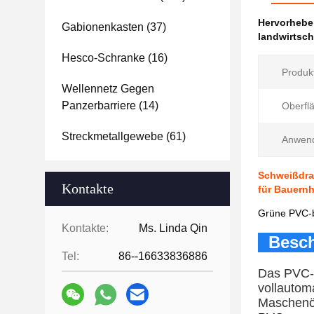
Hervorheb
Gabionenkasten
(37)
landwirtsch
Hesco-Schranke
(16)
Produk
Wellennetz Gegen
Panzerbarriere
(14)
Oberfl
Streckmetallgewebe
(61)
Anwen
Schweißdrah
Kontakte
für Bauern
Grüne PVC-b
Kontakte:
Ms. Linda Qin
Besch
Tel:
86--16633836886
Das PVC-g
vollautom
Maschenö