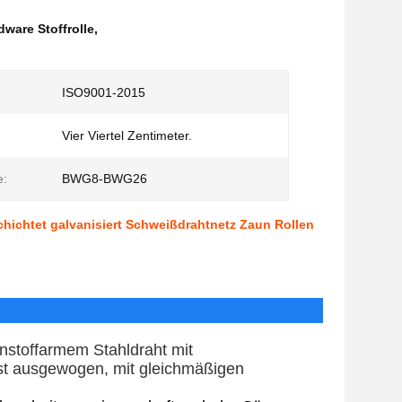
dware Stoffrolle
,
ISO9001-2015
Vier Viertel Zentimeter.
e:
BWG8-BWG26
chichtet galvanisiert Schweißdrahtnetz Zaun Rollen
stoffarmem Stahldraht mit
ist ausgewogen, mit gleichmäßigen