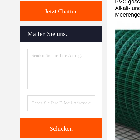
PVC gesch
Alkali- u
Jetzt Chatten
Meerenge
Mailen Sie uns.
Schicken