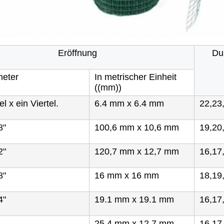
Eröffnung
Du
meter
In metrischer Einheit
((mm))
el x ein Viertel.
6.4 mm x 6.4 mm
22,23
8"
100,6 mm x 10,6 mm
19,20
2"
120,7 mm x 12,7 mm
16,17
8"
16 mm x 16 mm
18,19
4"
19.1 mm x 19.1 mm
16,17
25.4 mm x 12.7 mm
16,17