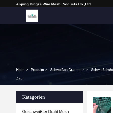
Anping Bingze Wire Mesh Products Co.,Ltd
Heim
>
Produits
>
Schweißes Drahtnetz
>
Schweißdrahtn
Zaun
Katagorien
Geschweißter Draht Mesh