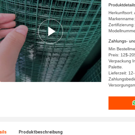
Schweißdr
Produktdetail
Zaun
Herkunftsort:
Markenname:
Zertifizierun
Modellnumme
Zahlungs- un
Min Bestellme
Preis: 12$-20
Verpackung In
Palette.
Lieferzeit: 12
Zahlungsbedi
Versorgungsm
ails
Produktbeschreibung