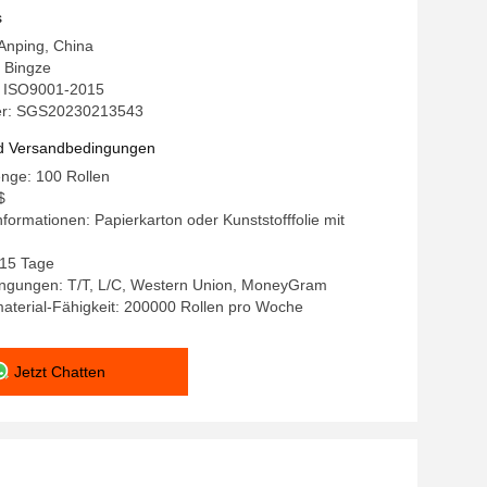
ahtnetz Zaun Rollen für Bauernhof
s
 Anping, China
 Bingze
g: ISO9001-2015
r: SGS20230213543
d Versandbedingungen
nge: 100 Rollen
$
formationen: Papierkarton oder Kunststofffolie mit
-15 Tage
ngungen: T/T, L/C, Western Union, MoneyGram
aterial-Fähigkeit: 200000 Rollen pro Woche
Jetzt Chatten